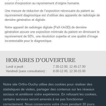
source d’exposition au rayonnement d’origine humaine.
Une mesure de réduction de l’exposition nécessaire du patient au
rayonnement diagnostique est d’utiliser des appareils de radiologie de
dernière génération et digitale.
Notre appareil de radiologie digitale (PaX-Uni3D) de dernière
génération assure une exposition minimale du patient en diminuant le
rayonnement de 50%, une résolution superbe et une qualité d’image
incontestable pour le diagnostique.
HORAIRES D’OUVERTURE
Lundi à jeudi :
7.30-12.00, 12.45-17.00
Vendredi (sans consultation) :
8.00-12.00, 12.30-15.00
CONTACT
Notre site Ortho-Ouchy utilise des cookies pour réaliser des
Drs méd. dent.
Tél:
021 601 91 91
statistiques de visites, partager des contenus sur les réseaux
Isabella et Christof Joss-Vassalli
Fax:
021 601 91 92
sociaux et améliorer votre expérience. En refusant les cookies,
Rue du Liseron 3
info@ortho-ouchy.ch
certains services seront amenés à ne pas fonctionner
1006 Lausanne
Plan de situation
correctement. Nous conservons votre choix pendant 30 jours.